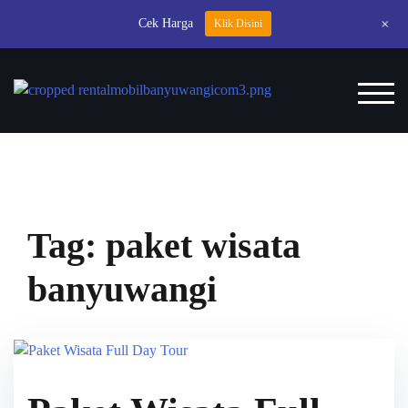
+
Cek Harga
Klik Disini
TOG
Tag:
paket wisata
banyuwangi